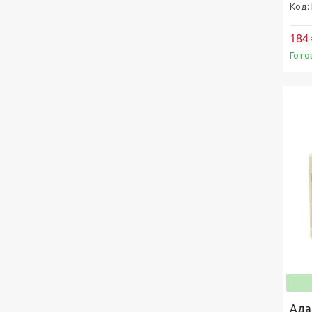
184 
Гото
Ада