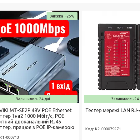
–25%
Залишилось 24 дні
Залишилось 24 
VIKI MT-SE2P 48V POE Ethernet
Тестер мережі LAN RJ-
ттер 1на2 1000 Мбіт/с, POE
абітний двоканальний RJ45
іттер, працює з POE IP-камерою
К2-000079271
K1-000713