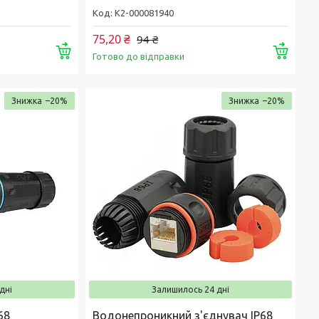
К2-000081940
75,20 ₴
94 ₴
Купити
Купи
Готово до відправки
–20%
–20%
дні
Залишилось 24 дні
68
Водонепроникний з'єднувач IP68