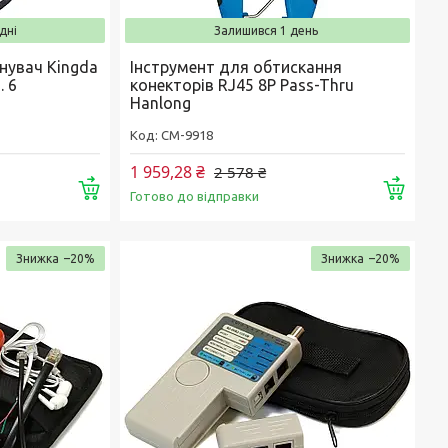
дні
Залишився 1 день
нувач Kingda
Інструмент для обтискання
. 6
конекторів RJ45 8P Pass-Thru
Hanlong
CM-9918
1 959,28 ₴
2 578 ₴
Купити
Купи
Готово до відправки
–20%
–20%