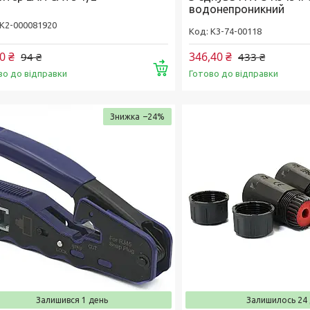
водонепроникний
К2-000081920
K3-74-00118
0 ₴
346,40 ₴
94 ₴
433 ₴
Купити
во до відправки
Готово до відправки
–24%
Залишився 1 день
Залишилось 24 