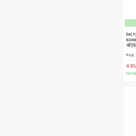
Інс
кон
4P/
4 85
Гото