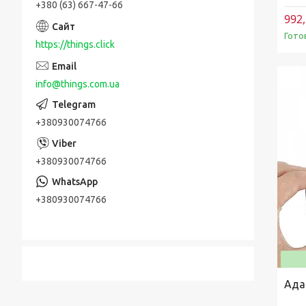
+380 (63) 667-47-66
992,
Гото
https://things.click
info@things.com.ua
+380930074766
+380930074766
+380930074766
Ада