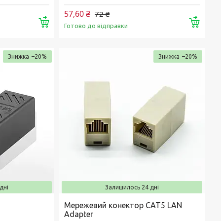
57,60 ₴
72 ₴
Купити
Купи
Готово до відправки
–20%
–20%
дні
Залишилось 24 дні
Мережевий конектор CAT5 LAN
Adapter