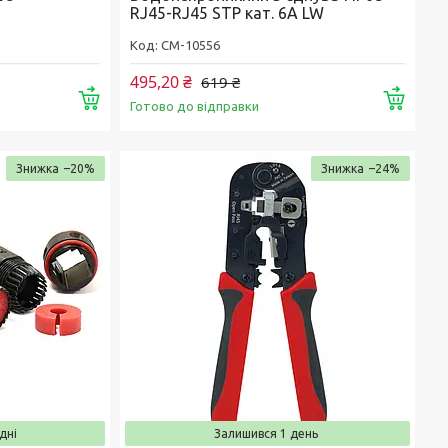
RJ45-RJ45 STP кат. 6A LW
CM-10556
495,20 ₴
619 ₴
Купити
Купи
Готово до відправки
–20%
–24%
дні
Залишився 1 день