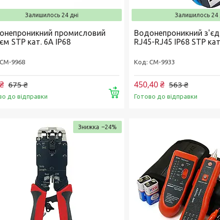
Залишилось 24 дні
Залишилось 24 
онепроникний промисловий
Водонепроникний з'єд
єм STP кат. 6А IP68
RJ45-RJ45 IP68 STP кат
CM-9968
CM-9933
₴
450,40 ₴
675 ₴
563 ₴
Купити
во до відправки
Готово до відправки
–24%