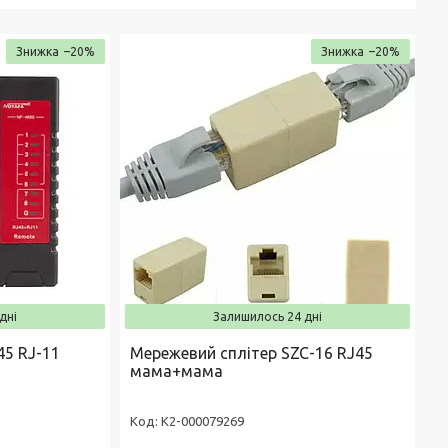
–20%
–20%
дні
Залишилось 24 дні
45 RJ-11
Мережевий сплітер SZC-16 RJ45
мама+мама
К2-000079269