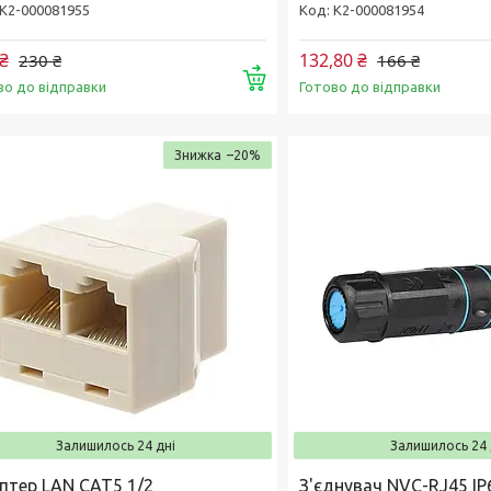
К2-000081955
К2-000081954
₴
132,80 ₴
230 ₴
166 ₴
Купити
во до відправки
Готово до відправки
–20%
Залишилось 24 дні
Залишилось 24 
птер LAN CAT5 1/2
З'єднувач NVC-RJ45 IP