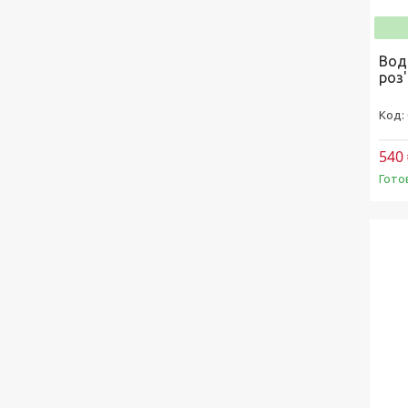
Вод
роз'
540 
Гото