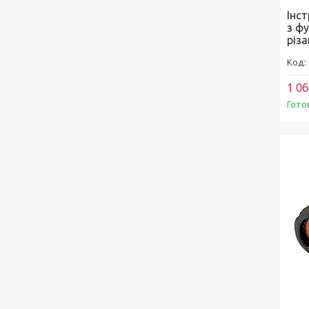
Інс
з ф
різ
1 06
Гото