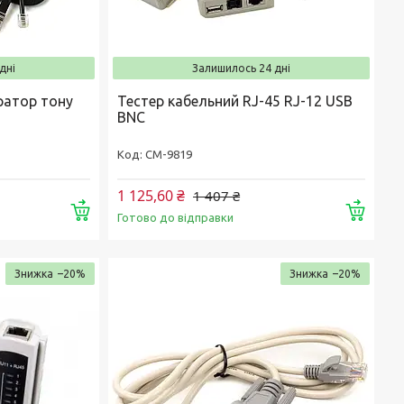
дні
Залишилось 24 дні
ратор тону
Тестер кабельний RJ-45 RJ-12 USB
BNC
CM-9819
1 125,60 ₴
1 407 ₴
Купити
Купи
Готово до відправки
–20%
–20%