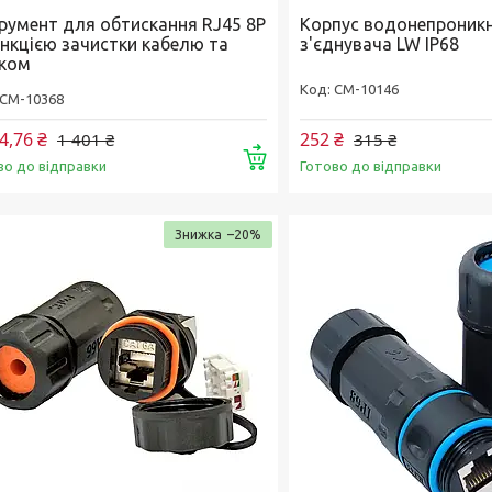
трумент для обтискання RJ45 8P
Корпус водонепроник
ункцією зачистки кабелю та
з'єднувача LW IP68
аком
CM-10146
CM-10368
4,76 ₴
252 ₴
1 401 ₴
315 ₴
Купити
во до відправки
Готово до відправки
–20%