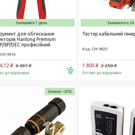
Залишився 1 день
Залишилось 24 
трумент для обтискання
Тестер кабельний гене
екторів Hanlong Premium
6P/8P/DEC професійний
CM-9820
CM-9916
4,12 ₴
1 800 ₴
6 387 ₴
2 250 ₴
Купити
во до відправки
Готово до відправки
–20%