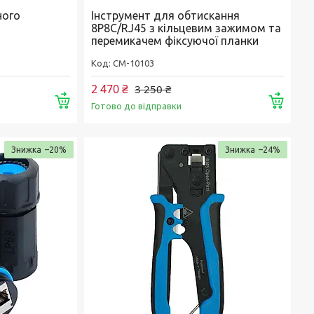
ного
Інструмент для обтискання
8P8C/RJ45 з кільцевим зажимом та
перемикачем фіксуючої планки
CM-10103
2 470 ₴
3 250 ₴
Купити
Купи
Готово до відправки
–20%
–24%