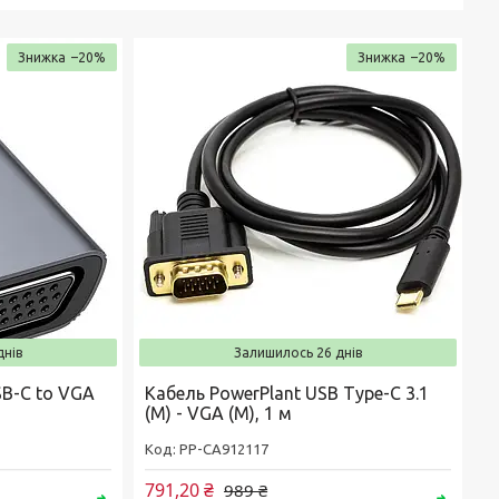
–20%
–20%
днів
Залишилось 26 днів
B-C to VGA
Кабель PowerPlant USB Type-C 3.1
(M) - VGA (M), 1 м
РР-CA912117
791,20 ₴
989 ₴