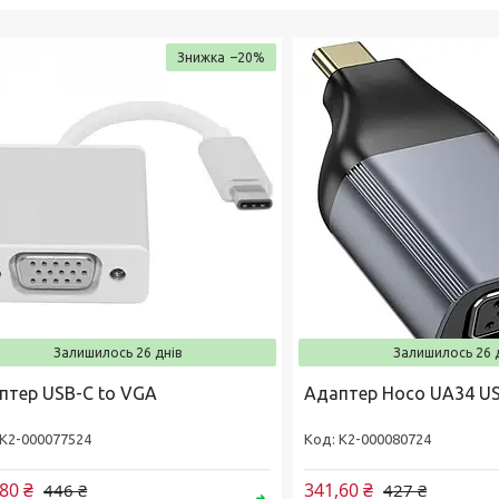
–20%
Залишилось 26 днів
Залишилось 26 
птер USB-C to VGA
Адаптер Hoco UA34 US
К2-000077524
К2-000080724
80 ₴
341,60 ₴
446 ₴
427 ₴