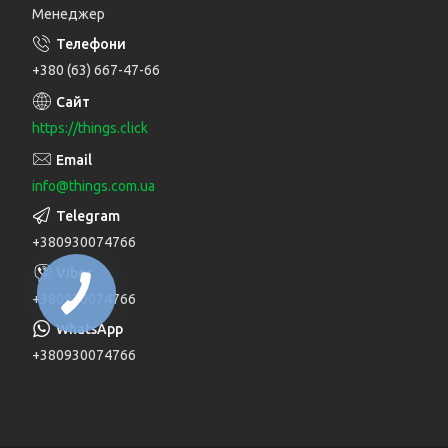
Менеджер
+380 (63) 667-47-66
https://things.click
info@things.com.ua
+380930074766
+380930074766
+380930074766