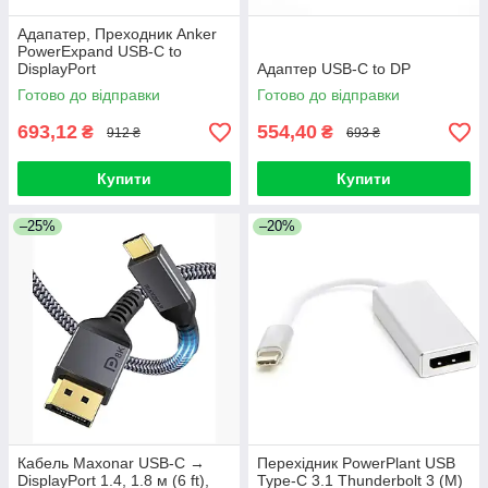
Адапатер, Преходник Anker
PowerExpand USB-C to
DisplayPort
Адаптер USB-C to DP
Готово до відправки
Готово до відправки
693,12
554,40
₴
₴
912 ₴
693 ₴
Купити
Купити
–25%
–20%
Кабель Maxonar USB-C →
Перехідник PowerPlant USB
DisplayPort 1.4, 1.8 м (6 ft),
Type-C 3.1 Thunderbolt 3 (M)