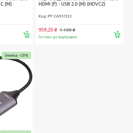
-C (M)
HDMI (F) - USB 2.0 (M) (HDVC2)
РР-CA912353
959,20 ₴
1 199 ₴
Купити
Купи
Готово до відправки
–20%