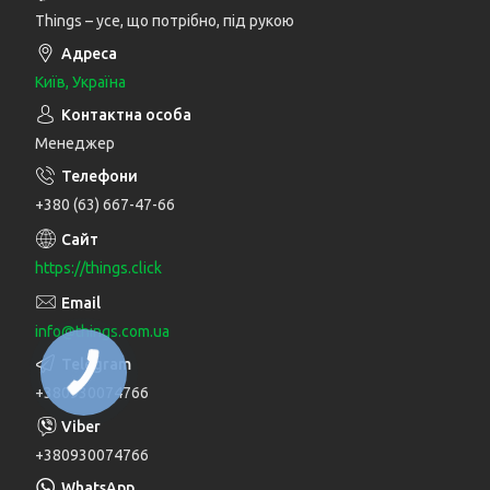
Things – усе, що потрібно, під рукою
Київ, Україна
Менеджер
+380 (63) 667-47-66
https://things.click
info@things.com.ua
+380930074766
+380930074766