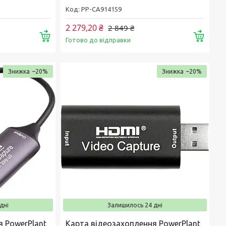
РР-CA914159
2 279,20 ₴
2 849 ₴
Купити
Купи
Готово до відправки
–20%
–20%
дні
Залишилось 24 дні
я PowerPlant
Карта відеозахоплення PowerPlant