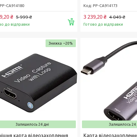
РР-CA914180
РР-CA914173
9,20 ₴
3 239,20 ₴
5 999 ₴
4 049 ₴
Купити
во до відправки
Готово до відправки
–20%
Залишилось 24 дні
Залишилось 24 
нішня карта відеозахоплення
Карта відеозахопленн