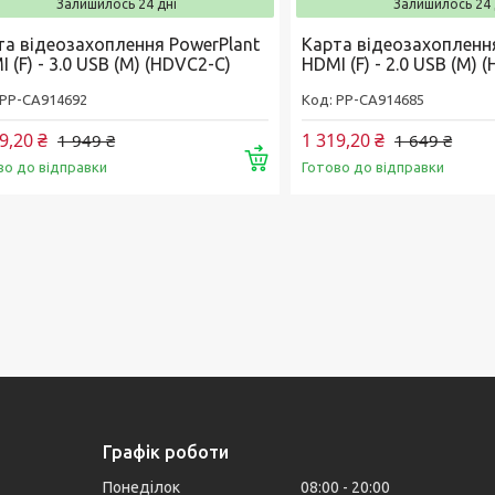
Залишилось 24 дні
Залишилось 24 
та відеозахоплення PowerPlant
Карта відеозахопленн
 (F) - 3.0 USB (M) (HDVC2-C)
HDMI (F) - 2.0 USB (M) 
РР-CA914692
РР-CA914685
9,20 ₴
1 319,20 ₴
1 949 ₴
1 649 ₴
Купити
во до відправки
Готово до відправки
Графік роботи
Понеділок
08:00
20:00