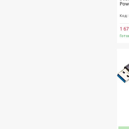
Pow
1 67
Гото