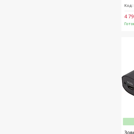
4 79
Гото
Зов