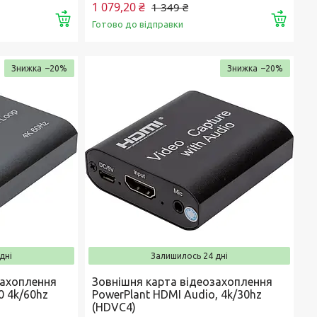
1 079,20 ₴
1 349 ₴
Купити
Купи
Готово до відправки
–20%
–20%
дні
Залишилось 24 дні
захоплення
Зовнішня карта відеозахоплення
0 4k/60hz
PowerPlant HDMI Audio, 4k/30hz
(HDVC4)