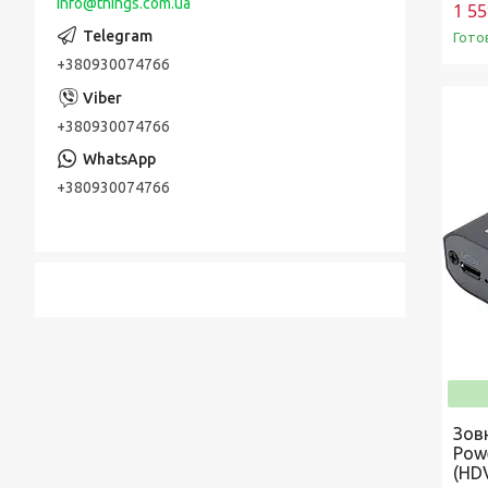
info@things.com.ua
1 55
Гото
+380930074766
+380930074766
+380930074766
Зов
Pow
(HD