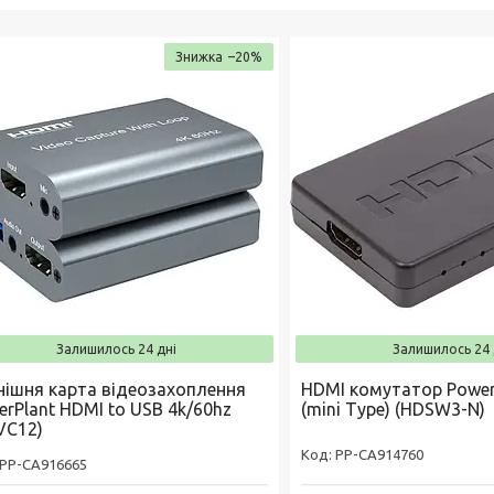
–20%
Залишилось 24 дні
Залишилось 24 
нішня карта відеозахоплення
HDMI комутатор Power
erPlant HDMI to USB 4k/60hz
(mini Type) (HDSW3-N)
VC12)
РР-CA914760
РР-CA916665