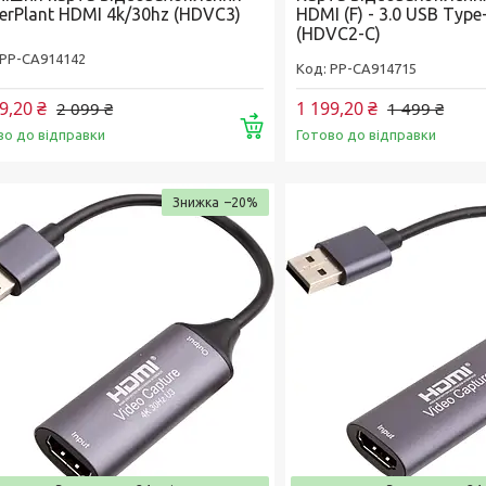
erPlant HDMI 4k/30hz (HDVC3)
HDMI (F) - 3.0 USB Type
(HDVC2-C)
РР-CA914142
РР-CA914715
9,20 ₴
1 199,20 ₴
2 099 ₴
1 499 ₴
Купити
во до відправки
Готово до відправки
–20%