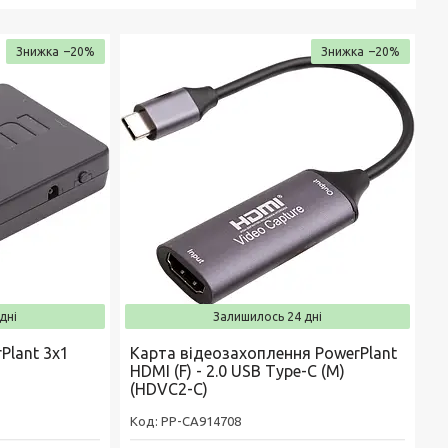
–20%
–20%
дні
Залишилось 24 дні
Plant 3x1
Карта відеозахоплення PowerPlant
HDMI (F) - 2.0 USB Type-C (M)
(HDVC2-C)
РР-CA914708