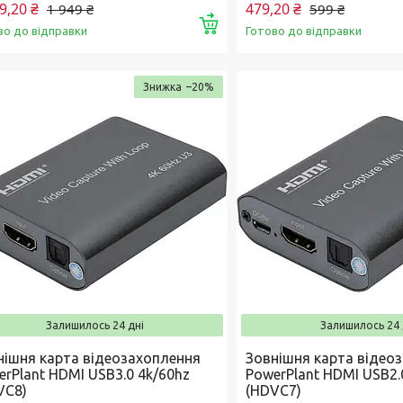
9,20 ₴
479,20 ₴
1 949 ₴
599 ₴
Купити
во до відправки
Готово до відправки
–20%
Залишилось 24 дні
Залишилось 24 
нішня карта відеозахоплення
Зовнішня карта відео
erPlant HDMI USB3.0 4k/60hz
PowerPlant HDMI USB2.
VC8)
(HDVC7)