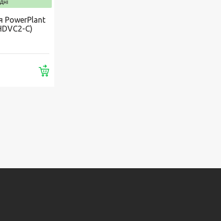
дні
я PowerPlant
(HDVC2-C)
Купити