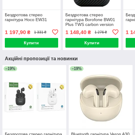
Бездротова стерео
Бездротова стерео
Безд
гарнітура Hoco EW31
гарнітура Borofone BW01
гарн
Plus TWS carbon version
1 197,90
1 148,40
1 1
₴
₴
1 331 ₴
1 276 ₴
Купити
Купити
Акційні пропозиції та новинки
–19%
–19%
Бездротова стерео гарнітура
Bluetooth гарнітура Veron A30