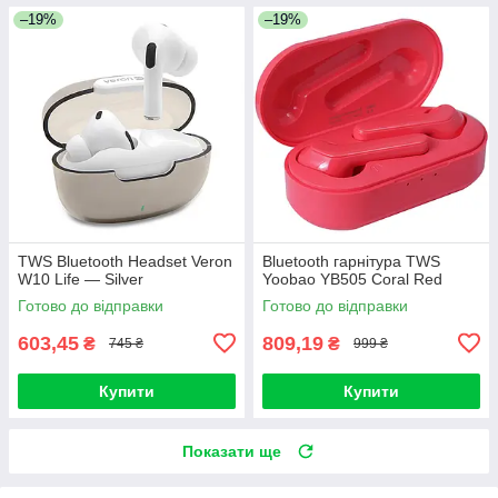
–19%
–19%
TWS Bluetooth Headset Veron
Bluetooth гарнітура TWS
W10 Life — Silver
Yoobao YB505 Coral Red
Готово до відправки
Готово до відправки
603,45
809,19
₴
₴
745 ₴
999 ₴
Купити
Купити
Показати ще