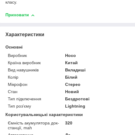
класу.
Приховати
Характеристики
Основні
Виробник
Hoco
Країна виробник
Китай
Вид навушників
Вкладиші
Колір
Білий
Мікрофон
Стерео
Стан
Новий
Тип підключення
Бездротові
Тип роз'єму
Lightning
Користувальницькі характеристики
Ємність акумулятора док-
320
станції, mah
Автоматична
Да