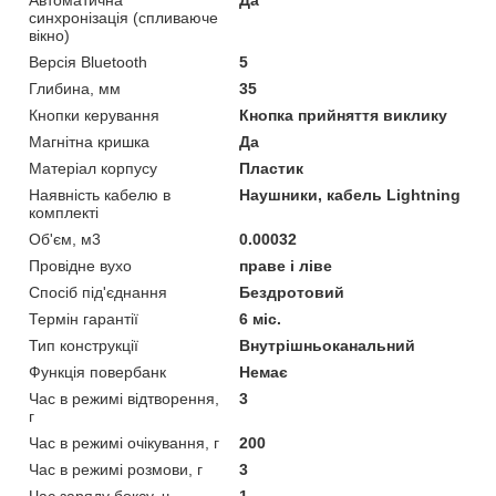
синхронізація (спливаюче
вікно)
Версія Bluetooth
5
Глибина, мм
35
Кнопки керування
Кнопка прийняття виклику
Магнітна кришка
Да
Матеріал корпусу
Пластик
Наявність кабелю в
Наушники, кабель Lightning
комплекті
Об'єм, м3
0.00032
Провідне вухо
праве і ліве
Спосіб під'єднання
Бездротовий
Термін гарантії
6 міс.
Тип конструкції
Внутрішньоканальний
Функція повербанк
Немає
Час в режимі відтворення,
3
г
Час в режимі очікування, г
200
Час в режимі розмови, г
3
Час заряду боксу, ч
1