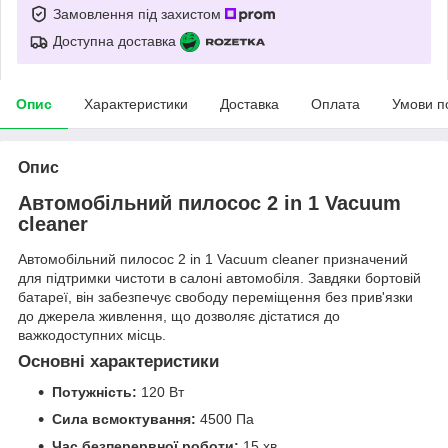
Замовлення під захистом
Доступна доставка
Опис
Характеристики
Доставка
Оплата
Умови п
Опис
Автомобільний пилосос 2 in 1 Vacuum
cleaner
Автомобільний пилосос 2 in 1 Vacuum cleaner призначений
для підтримки чистоти в салоні автомобіля. Завдяки бортовій
батареї, він забезпечує свободу переміщення без прив'язки
до джерела живлення, що дозволяє дістатися до
важкодоступних місць.
Основні характеристики
Потужність:
120 Вт
Сила всмоктування:
4500 Па
Час безперервної роботи:
15 хв