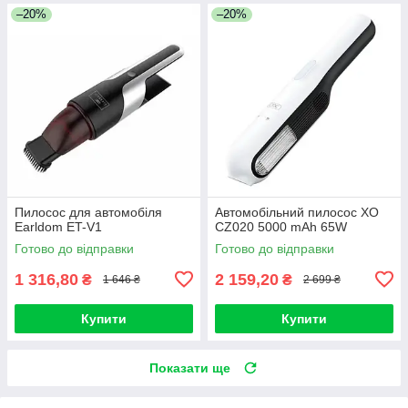
–20%
–20%
Пилосос для автомобіля
Автомобільний пилосос XO
Earldom ET-V1
CZ020 5000 mAh 65W
Готово до відправки
Готово до відправки
1 316,80
2 159,20
₴
₴
1 646 ₴
2 699 ₴
Купити
Купити
Показати ще