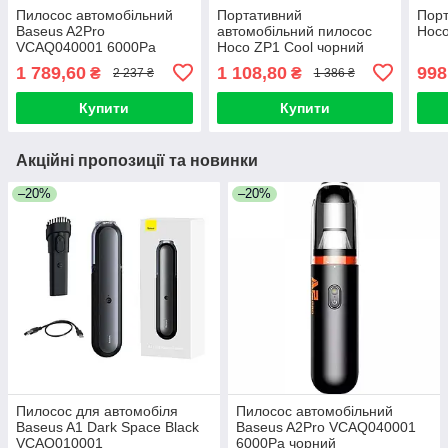
Пилосос автомобільний
Портативний
Порт
Baseus A2Pro
автомобільний пилосос
Hoco
VCAQ040001 6000Pa
Hoco ZP1 Cool чорний
чорний
сірий
1 789,60
1 108,80
998
₴
₴
2 237 ₴
1 386 ₴
Купити
Купити
Акційні пропозиції та новинки
–20%
–20%
Пилосос для автомобіля
Пилосос автомобільний
Baseus A1 Dark Space Black
Baseus A2Pro VCAQ040001
VCAQ010001
6000Pa чорний