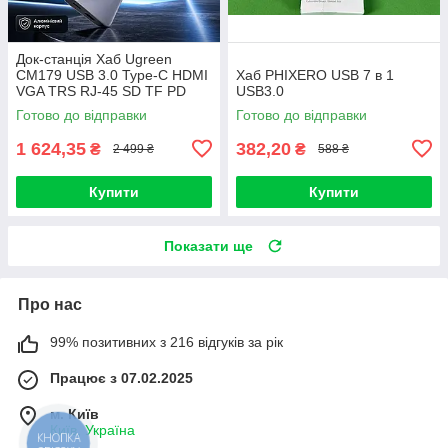
Док-станція Хаб Ugreen
CM179 USB 3.0 Type-C HDMI
Хаб PHIXERO USB 7 в 1
VGA TRS RJ-45 SD TF PD
USB3.0
Gray 4K
Готово до відправки
Готово до відправки
1 624,35
382,20
₴
₴
2 499 ₴
588 ₴
Купити
Купити
Показати ще
Про нас
99% позитивних з 216 відгуків за рік
Працює з 07.02.2025
м. Київ
Київ, Україна
КНОПКА