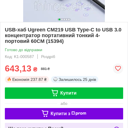
USB-хаб Ugreen CM219 USB Type-C to USB 3.0
концентратор портативний тонкий 4-
портовий 60СМ (15394)
Готово до відправки
Код: K1-000587
Роздріб
643,13
₴
881 ₴
Економія
237.87 ₴
Залишилось
25 днів
Купити
або
Купити з