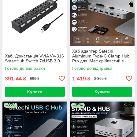
Хаб адаптер Satechi
Хаб, Док-станція VVIA VV-316
Aluminum Type-C Clamp Hub
SmartHub Switch 7хUSB 3.0
Pro для iMac сріблястий з
USB-C портами та слотами
Готово до відправки
Готово до відправки
для карт пам'яті
391,44
1 419
₴
₴
699 ₴
2 365 ₴
Купити
Купити
–35%
–35%