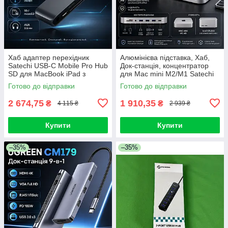
Хаб адаптер перехідник
Алюмінієва підставка, Хаб,
Satechi USB-C Mobile Pro Hub
Док-станція, концентратор
SD для MacBook iPad з
для Mac mini M2/M1 Satechi
портами HDMI USB-A 3.0
Stand&Hub Док-станція для
Готово до відправки
Готово до відправки
Mac Studio
2 674,75
1 910,35
₴
₴
4 115 ₴
2 939 ₴
Купити
Купити
–35%
–35%