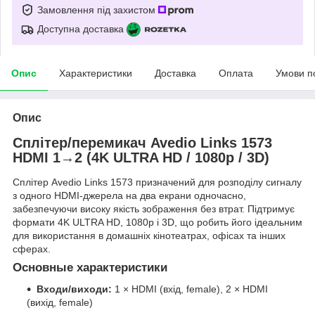
Замовлення під захистом
Доступна доставка
Опис
Характеристики
Доставка
Оплата
Умови п
Опис
Сплітер/перемикач Avedio Links 1573
HDMI 1→2 (4K ULTRA HD / 1080p / 3D)
Сплітер Avedio Links 1573 призначений для розподілу сигналу
з одного HDMI-джерела на два екрани одночасно,
забезпечуючи високу якість зображення без втрат. Підтримує
формати 4K ULTRA HD, 1080p і 3D, що робить його ідеальним
для використання в домашніх кінотеатрах, офісах та інших
сферах.
Основные характеристики
Входи/виходи:
1 × HDMI (вхід, female), 2 × HDMI
(вихід, female)