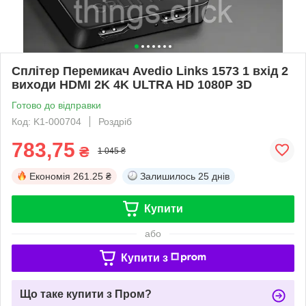
Сплітер Перемикач Avedio Links 1573 1 вхід 2
виходи HDMI 2K 4K ULTRA HD 1080P 3D
Готово до відправки
Код: K1-000704
Роздріб
783,75
₴
1 045 ₴
Економія
261.25 ₴
Залишилось
25 днів
Купити
або
Купити з
Що таке купити з Пром?