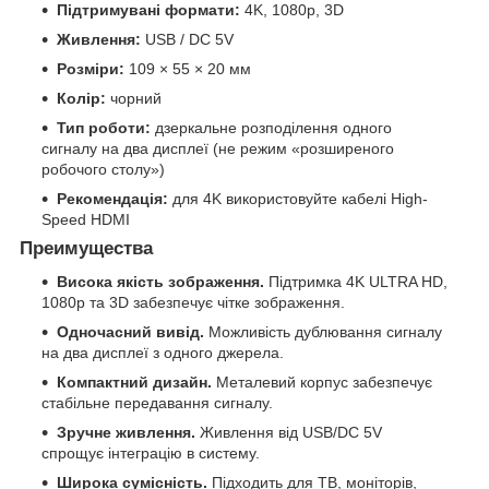
Підтримувані формати:
4K, 1080p, 3D
Живлення:
USB / DC 5V
Розміри:
109 × 55 × 20 мм
Колір:
чорний
Тип роботи:
дзеркальне розподілення одного
сигналу на два дисплеї (не режим «розширеного
робочого столу»)
Рекомендація:
для 4K використовуйте кабелі High-
Speed HDMI
Преимущества
Висока якість зображення.
Підтримка 4K ULTRA HD,
1080p та 3D забезпечує чітке зображення.
Одночасний вивід.
Можливість дублювання сигналу
на два дисплеї з одного джерела.
Компактний дизайн.
Металевий корпус забезпечує
стабільне передавання сигналу.
Зручне живлення.
Живлення від USB/DC 5V
спрощує інтеграцію в систему.
Широка сумісність.
Підходить для ТВ, моніторів,