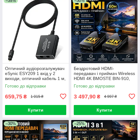
–35%
–30%
Оптичний аудіорозгалужувач
Бездротовий HDMI-
eSynic ESY209 1 вхід у 2
передавач і приймач Wireless
виходи, оптичний кабель 1 м,
HDMI 4K BMOSTE BIN-910,
2-канальний оптичний
4K 2160P 30 Гц, 40-60 м
Готово до відправки
Готово до відправки
розгалужувач
макс., два 5 ГГц Wi-Fi
659,75
3 497,90
₴
₴
1 015 ₴
4 997 ₴
Купити
Купити
–30%
–25%