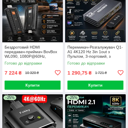
Бездротовий HDMI
Перемикач-Розгалужувач Q1-
передавач-приймач BovBox
A1 4K120 Hz 3in 1out з
WL090, 1080P@60Hz,
Пультом, 3-портовий, з
2.4/5.8G, до 176 м,
алюмінієвого сплаву,
Готово до відправки
Готово до відправки
1TX→1RX, Plug&Play
підтримка HDR 10
Vision/AVMOS
7 224
1 290,75
₴
₴
10 320 ₴
1 721 ₴
Купити
Купити
–25%
–25%