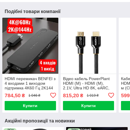
Подібні товари компанії
HDMI перемикач BENFEI з
Відео кабель PowerPlant
Кабе
4 входами 1 виходом
HDMI (M) - HDMI (M),
HDMI
підтримка 4K60 Гц 2K144
2.1V, Ultra HD 8K, eARC,
м (
Гц HDCP 2.3 адаптивний
30AWG, 3м
784,50
815,20
599
₴
₴
1 046 ₴
1 019 ₴
еквалайзер
Купити
Купити
Акційні пропозиції та новинки