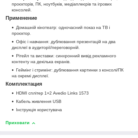
проєкторів, ПК, ноутбуків, медіаплеєрів та ігрових
консолей.
Применение
Домашній кінотеатр: одночасний показ на ТВ і
проєктор.
Офіс і навчання: дублювання презентацій на два
дисплеї в аудиторії/переговорній.
Рітейл та виставки: синхронний вивід рекламного
контенту на декілька екранів.
Геймінг і стримінг: дублювання картинки з консолі/ПК
на окремі дисплеї.
Комплектация
HDMI сплітер 1×2 Avedio Links 1573
Кабель живлення USB
Інструкція користувача
Приховати