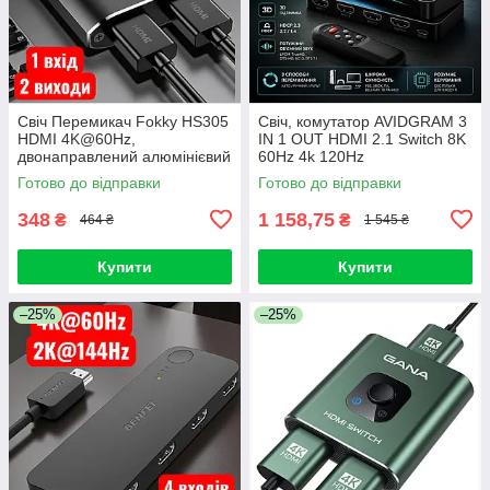
Свіч Перемикач Fokky HS305
Свіч, комутатор AVIDGRAM 3
HDMI 4K@60Hz,
IN 1 OUT HDMI 2.1 Switch 8K
двонаправлений алюмінієвий
60Hz 4k 120Hz
комутатор розгалужувач 1
Готово до відправки
Готово до відправки
вхід 2 виходи
348
1 158,75
₴
₴
464 ₴
1 545 ₴
Купити
Купити
–25%
–25%