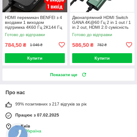
HDMI перемикач BENFEI з 4
Двонапрямний HDMI Switch
входами 1 виходом
GANA 4K@60 Гц 2 in 1 out / 1
підтримка 4K60 Гц 2K144 Гц
in 2 out, HDMI 2.0 сумісність
HDCP 2.3 адаптивний
xbox ps5 ps4 зелений
Готово до відправки
Готово до відправки
еквалайзер
784,50
586,50
₴
₴
1 046 ₴
782 ₴
Купити
Купити
Показати ще
Про нас
99% позитивних з 217 відгуків за рік
Працює з 07.02.2025
м. Київ
Київ, Україна