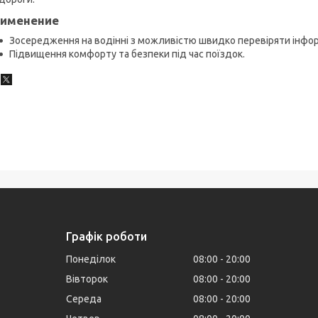
именение
Зосередження на водінні з можливістю швидко перевіряти інфор
Підвищення комфорту та безпеки під час поїздок.
Графік роботи
Понеділок
08:00
20:00
Вівторок
08:00
20:00
Середа
08:00
20:00