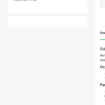
Оп
Ав
Авт
зру
Ос
Пе