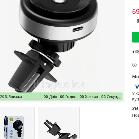
69
8
+38
У к
0
0
0
0
0
0
0
0
–20%
Днів
Годин
Хвилин
Секунд
куп
п