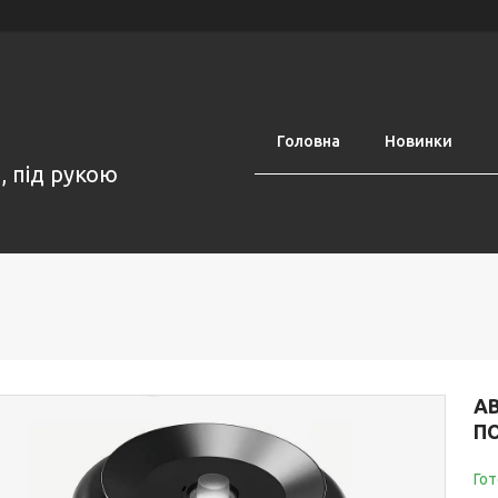
Головна
Новинки
, під рукою
А
П
Гот