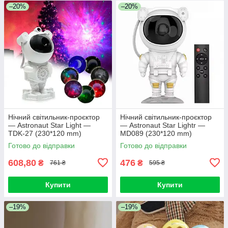
–20%
–20%
Нічний світильник-проєктор
Нічний світильник-проєктор
— Astronaut Star Light —
— Astronaut Star Lightr —
TDK-27 (230*120 mm)
MD089 (230*120 mm)
Готово до відправки
Готово до відправки
608,80
476
₴
₴
761 ₴
595 ₴
Купити
Купити
–19%
–19%