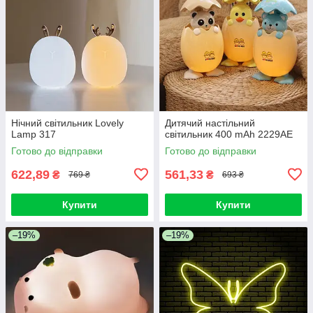
Нічний світильник Lovely
Дитячий настільний
Lamp 317
світильник 400 mAh 2229AE
Готово до відправки
Готово до відправки
622,89
561,33
₴
₴
769 ₴
693 ₴
Купити
Купити
–19%
–19%