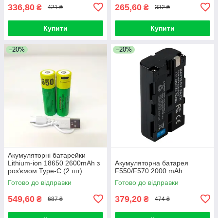
336,80
265,60
₴
₴
421 ₴
332 ₴
Купити
Купити
–20%
–20%
Акумуляторні батарейки
Lithium-ion 18650 2600mAh з
Акумуляторна батарея
роз’ємом Type-C (2 шт)
F550/F570 2000 mAh
Готово до відправки
Готово до відправки
549,60
379,20
₴
₴
687 ₴
474 ₴