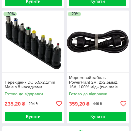
Купити
Купити
–20%
–20%
Мережевий кабель
Перехідник DC 5.5x2.1mm
PowerPlant 2м, 2x2.5мм2,
Male з 8 насадками
16А, 100% мідь (two male
plugs)
Готово до відправки
Готово до відправки
235,20
359,20
₴
₴
294 ₴
449 ₴
Купити
Купити