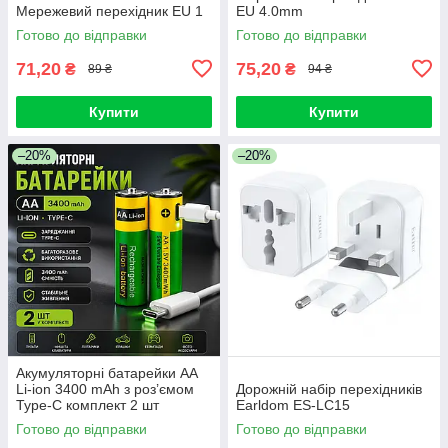
Мережевий перехідник EU 1
EU 4.0mm
Готово до відправки
Готово до відправки
71,20
75,20
₴
₴
89 ₴
94 ₴
Купити
Купити
–20%
–20%
Акумуляторні батарейки AA
Li-ion 3400 mAh з роз’ємом
Дорожній набір перехідників
Type-C комплект 2 шт
Earldom ES-LC15
Готово до відправки
Готово до відправки