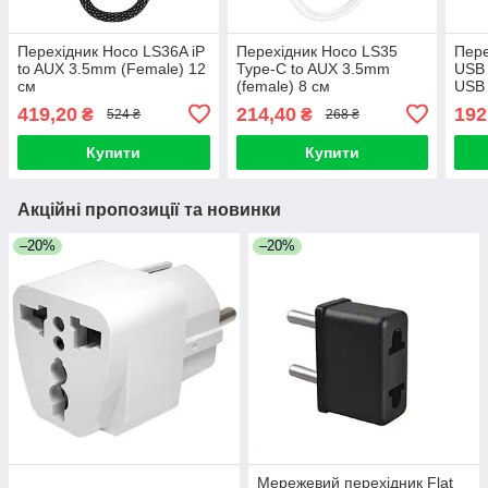
Перехідник Hoco LS36A iP
Перехідник Hoco LS35
Пере
to AUX 3.5mm (Female) 12
Type-C to AUX 3.5mm
USB 
см
(female) 8 см
USB 
419,20
214,40
192
₴
₴
524 ₴
268 ₴
Купити
Купити
Акційні пропозиції та новинки
–20%
–20%
Мережевий перехідник Flat