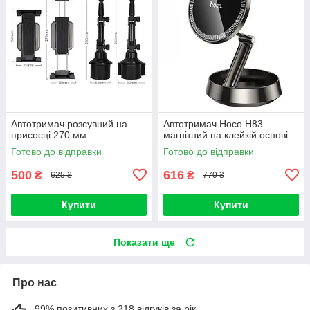
Автотримач розсувний на
Автотримач Hoco H83
присосці 270 мм
магнітний на клейкій основі
Готово до відправки
Готово до відправки
500
616
₴
₴
625 ₴
770 ₴
Купити
Купити
Показати ще
Про нас
99% позитивних з 218 відгуків за рік