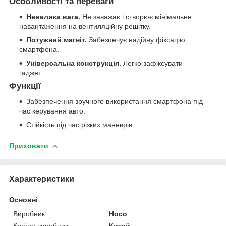
Особливості та переваги
Невелика вага.
Не заважає і створює мінімальне
навантаження на вентиляційну решітку.
Потужний магніт.
Забезпечує надійну фіксацію
смартфона.
Універсальна конструкція.
Легко зафіксувати
гаджет.
Функції
Забезпечення зручного використання смартфона під
час керування авто.
Стійкість під час різких маневрів.
Приховати
Характеристики
Основні
Виробник
Hoco
Країна виробник
Китай