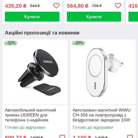
435,20
564,80
416
₴
₴
544 ₴
706 ₴
Купити
Купити
Акційні пропозиції та новинки
–32%
–20%
Автомобільний магнітний
Автотримач магнітний WiWU
тримач UGREEN для
CH-306 на повітропровід з
телефона з надійним
бездротовою зарядкою 15W
кріпленням у вентиляційний
Готово до відправки
Готово до відправки
отвір стабільна фіксація
699,72
1 100
₴
₴
1 029 ₴
1 375 ₴