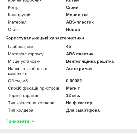
Колір
Сірий
Конструкція
Монолітна
Матеріал
ABS-пластик
Стан
Новий
Користувальницькі характеристики
Глибина, мм
45
Матеріал корпусу
ABS пластик
Місце установки
Вентиляційна решітка
Наявність кабелю в
Автотримач
комплекті
Об'єм, м3
0.00082
Спосіб фіксації пристроїв
Магніт
Термін гарантії
12 міс.
Тип кріплення холдера
На фiксаторi
Тип холдера
Для смартфона
Приховати