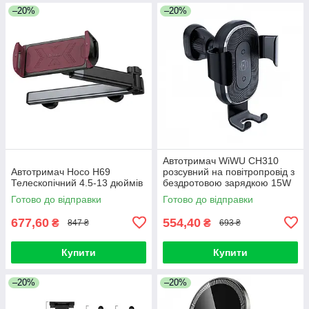
–20%
–20%
Автотримач WiWU CH310
Автотримач Hoco H69
розсувний на повітропровід з
Телескопічний 4.5-13 дюймів
бездротовою зарядкою 15W
Black
Готово до відправки
Готово до відправки
677,60
554,40
₴
₴
847 ₴
693 ₴
Купити
Купити
–20%
–20%