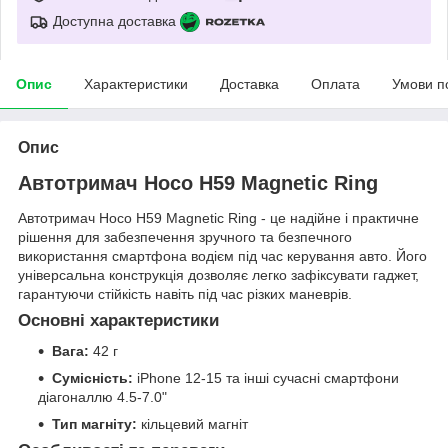
Доступна доставка
Опис
Характеристики
Доставка
Оплата
Умови п
Опис
Автотримач Hoco H59 Magnetic Ring
Автотримач Hoco H59 Magnetic Ring - це надійне і практичне
рішення для забезпечення зручного та безпечного
використання смартфона водієм під час керування авто. Його
універсальна конструкція дозволяє легко зафіксувати гаджет,
гарантуючи стійкість навіть під час різких маневрів.
Основні характеристики
Вага:
42 г
Сумісність:
iPhone 12-15 та інші сучасні смартфони
діагоналлю 4.5-7.0"
Тип магніту:
кільцевий магніт