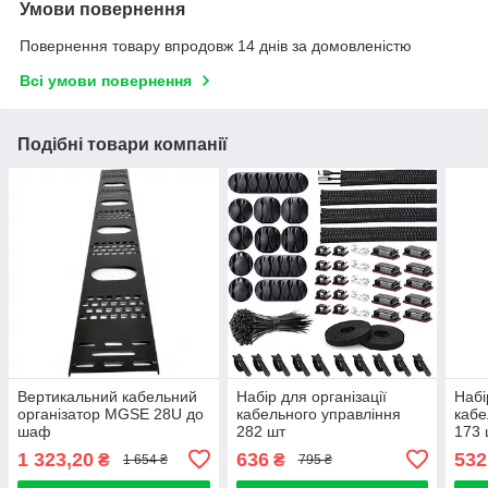
Умови повернення
Повернення товару впродовж 14 днів за домовленістю
Всі умови повернення
Подібні товари компанії
Вертикальний кабельний
Набір для організації
Набі
організатор MGSE 28U до
кабельного управління
кабе
шаф
282 шт
173 
1 323,20
636
532
₴
₴
1 654 ₴
795 ₴