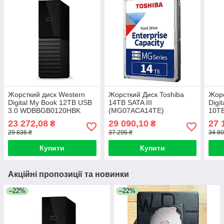
Жорсткий диск Western
Жорсткий Диск Toshiba
Жорс
Digital My Book 12TB USB
14TB SATA III
Digi
3.0 WDBBGB0120HBK
(MG07ACA14TE)
10TB
23 272,08
29 090,10
27 
₴
₴
29 836 ₴
37 295 ₴
34 80
Купити
Купити
Акційні пропозиції та новинки
–22%
–22%