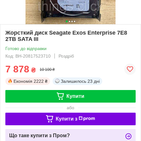
Жорсткий диск Seagate Exos Enterprise 7E8
2TB SATA III
Готово до відправки
Код: ВН-20817523710
Роздріб
7 878
₴
10 100 ₴
Економія
2222 ₴
Залишилось
23 дні
Купити
або
Купити з
Що таке купити з Пром?