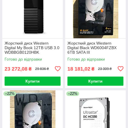
Жорсткий диск Western
Жорсткий диск Western
Digital My Book 12TB USB 3.0
Digital Black WD6004FZBX
WDBBGB0120HBK
6TB SATA III
Готово до відправки
Готово до відправки
23 272,08
18 181,02
₴
₴
29 836 ₴
23 309 ₴
Купити
Купити
–22%
–22%