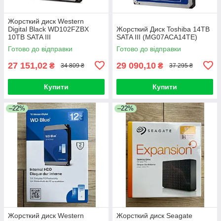
Жорсткий диск Western
Digital Black WD102FZBX
Жорсткий Диск Toshiba 14TB
10TB SATA III
SATA III (MG07ACA14TE)
Готово до відправки
Готово до відправки
27 151,02
29 090,10
₴
₴
34 809 ₴
37 295 ₴
Купити
Купити
–22%
–22%
Жорсткий диск Western
Жорсткий диск Seagate