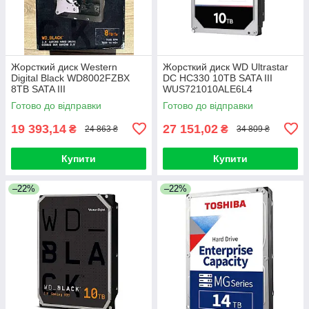
Жорсткий диск Western
Жорсткий диск WD Ultrastar
Digital Black WD8002FZBX
DC HC330 10TB SATA III
8TB SATA III
WUS721010ALE6L4
Готово до відправки
Готово до відправки
19 393,14
27 151,02
₴
₴
24 863 ₴
34 809 ₴
Купити
Купити
–22%
–22%