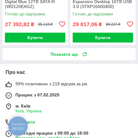
Digital Blue 12TB SATA III
Expansion Desktop 16TB USB
(WD120EAGZ)
3.0 (STKP16000400)
Готово до відправки
Готово до відправки
27 392,82
29 817,06
₴
₴
35 119 ₴
38 227 ₴
Купити
Купити
Показати ще
Про нас
99% позитивних з 218 відгуків за рік
Працює з 07.02.2025
м. Київ
Київ, Україна
Контакти
КНОПКА
ЗВ'ЯЗКУ
Сьогодні працює з 09:00 до 18:00
Показати весь графік роботи