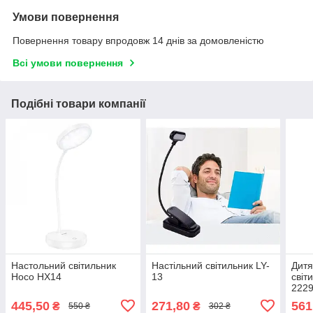
Умови повернення
Повернення товару впродовж 14 днів за домовленістю
Всі умови повернення
Подібні товари компанії
Настольний світильник
Настільний світильник LY-
Дитя
Hoco HX14
13
світ
222
445,50
271,80
561
₴
₴
550 ₴
302 ₴