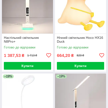
Настільний світильник
Нічний світильник Hoco HX16
N8Pro+
Duck
Готово до відправки
Готово до відправки
1 387,53
664,20
₴
₴
1 713 ₴
820 ₴
Купити
Купити
–19%
–19%